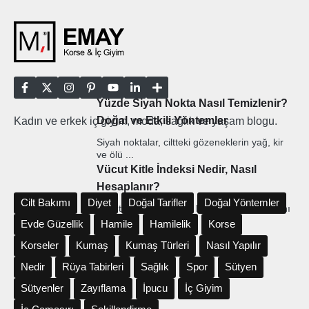
Yüzde Siyah Nokta Nasıl Temizlenir?
Doğal ve Etkili Yöntemler
Kadın ve erkek iç giyim, moda, sağlık ve yaşam blogu.
Siyah noktalar, ciltteki gözeneklerin yağ, kir
ve ölü ...
Vücut Kitle İndeksi Nedir, Nasıl
Hesaplanır?
Cilt Bakımı
Diyet
Doğal Tarifler
Doğal Yöntemler
Vücut Kitle İndeksi, bir kişinin vücut ağırlığını
boyuna ...
Evde Güzellik
Hamile
Hamilelik
Korse
Korseler
Kumaş
Kumaş Türleri
Nasıl Yapılır
Nedir
Rüya Tabirleri
Sağlık
Spor
Sütyen
Sütyenler
Zayıflama
İpucu
İç Giyim