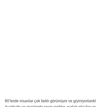
80’lerde insanlar çok farklı görünüyor ve giyiniyorlardı!
Ayakkabı ve giysilerde neon renkler, parlak göz farı ve